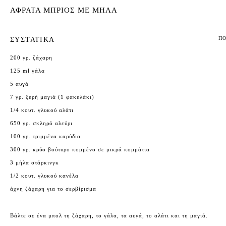
ΑΦΡΑΤΑ ΜΠΡΙΟΣ ΜΕ ΜΗΛΑ
ΠΟ
ΣΥΣΤΑΤΙΚΑ
200
γρ. ζάχαρη
125
ml γάλα
5
αυγά
7
γρ. ξερή μαγιά (
1
φακελάκι)
1/4
κουτ. γλυκού αλάτι
650
γρ. σκληρό αλεύρι
100
γρ. τριμμένα καρύδια
300
γρ. κρύο βούτυρο κομμένο σε μικρά κομμάτια
3
μήλα στάρκινγκ
1/2
κουτ. γλυκού κανέλα
άχνη ζάχαρη για το σερβίρισμα
Βάλτε σε ένα μπολ τη ζάχαρη, το γάλα, τα αυγά, το αλάτι και τη μαγιά.