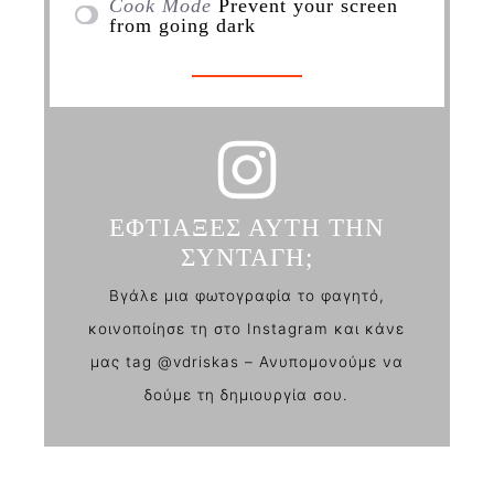
Cook Mode
Prevent your screen
from going dark
ΕΦΤΙΑΞΕΣ ΑΥΤΗ ΤΗΝ
ΣΥΝΤΑΓΗ;
Βγάλε μια φωτογραφία το φαγητό,
κοινοποίησε τη στο Instagram και κάνε
μας tag @vdriskas – Ανυπομονούμε να
δούμε τη δημιουργία σου.