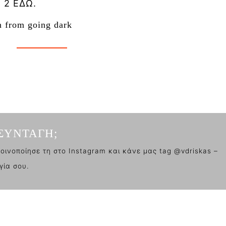
 2 ΕΔΩ.
n from going dark
ΣΥΝΤΑΓΗ;
οινοποίησε τη στο Instagram και κάνε μας tag @vdriskas –
γία σου.