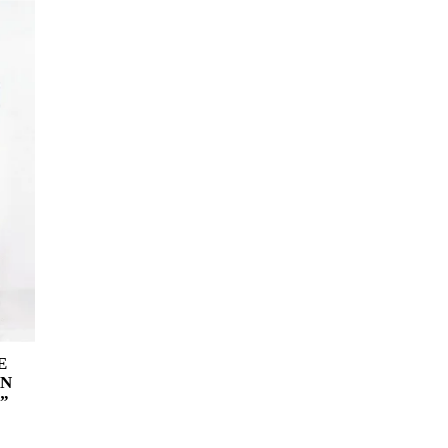
Ε
ΩΝ
”