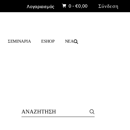
0 -
€
0,00
Σύνδεση
Λογαριασμός
ΠΡΟΪΟΝΤΑ
ΒΙΒΛΙΑ
ΣΕΜΙΝΑΡΙΑ
ESHOP
ΝΕΑ
ΠΡΟΪΟΝΤΑ
ΒΙΒΛΙΑ
Search
for: