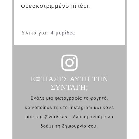
φρεσκοτριμμένο πιπέρι.
Υλικά για:
4 μερίδες
ΕΦΤΙΑΞΕΣ ΑΥΤΗ ΤΗΝ
ΣΥΝΤΑΓΗ;
Βγάλε μια φωτογραφία το φαγητό,
κοινοποίησε τη στο Instagram και κάνε
μας tag @vdriskas – Ανυπομονούμε να
δούμε τη δημιουργία σου.