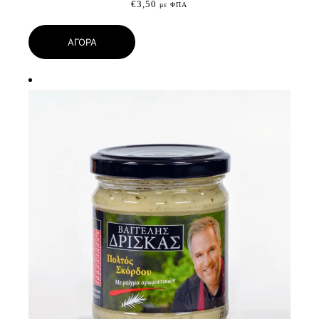
€
3,50
με ΦΠΑ
ΑΓΟΡΑ