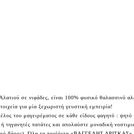
Αλατιού σε νιφάδες, είναι 100% φυσικό θαλασσινό αλα
οιχεία για μία ξεχωριστή γευστική εμπειρία!
έλος του μαγειρέματος σε κάθε είδους φαγητό : ψητό 
ή τηγανητές πατάτες και απολαύστε μοναδική νοστιμια
αρό βάρος). Όλα τα προϊόντα «ΒΑΓΓΕΛΗΣ ΔΡΙΣΚΑΣ», κ