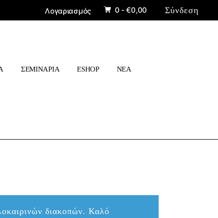
0 -
€
0,00
Σύνδεση
Λογαριασμός
ΠΡΟΪΟΝΤΑ
ΒΙΒΛΙΑ
Α
ΣΕΜΙΝΑΡΙΑ
ESHOP
ΝΕΑ
»
ΠΡΟΪΟΝΤΑ
ΒΙΒΛΙΑ
αλοκαιρινών διακοπών. Καλό