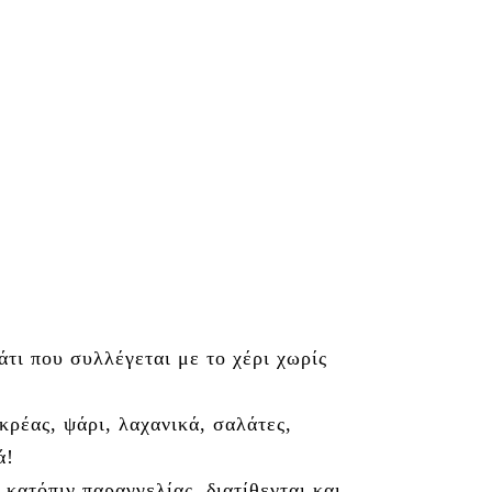
́τι που συλλέγεται με το χέρι χωρίς
κρέας, ψάρι, λαχανικά, σαλάτες,
́!
ατόπιν παραγγελίας, διατίθενται και