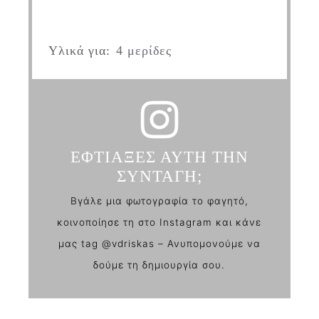
Υλικά για:
4 μερίδες
ΕΦΤΙΑΞΕΣ ΑΥΤΗ ΤΗΝ
ΣΥΝΤΑΓΗ;
Βγάλε μια φωτογραφία το φαγητό,
κοινοποίησε τη στο Instagram και κάνε
μας tag @vdriskas – Ανυπομονούμε να
δούμε τη δημιουργία σου.