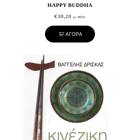
HAPPY BUDDHA
€
30,20
με ΦΠΑ
ΑΓΟΡΑ