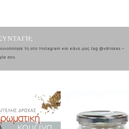
ΣΥΝΤΑΓΗ;
οινοποίησε τη στο Instagram και κάνε μας tag @vdriskas –
γία σου.