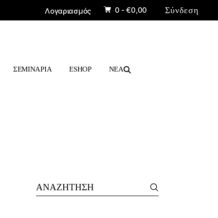
0 -
€
0,00
Σύνδεση
Λογαριασμός
ΠΡΟΪΟΝΤΑ
ΒΙΒΛΙΑ
ΣΕΜΙΝΑΡΙΑ
ESHOP
ΝΕΑ
ΠΡΟΪΟΝΤΑ
ΒΙΒΛΙΑ
Search
for: