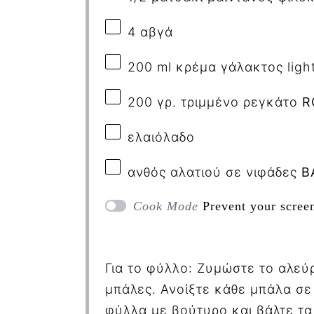
4 αβγά
200 ml
κρέμα
γάλακτος
lig
200
γρ
.
τριμμένο
ρεγκάτο
R
ελαιόλαδο
ανθός αλατιού σε νιφάδες
Β
Cook Mode
Prevent your scree
Για το φύλλο: Ζυμώστε το αλεύρ
μπάλες. Ανοίξτε κάθε μπάλα σε
φύλλα με βούτυρο και βάλτε τα