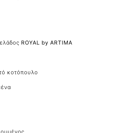
γελάδος
ROYAL
by
ARTIMA
τό κοτόπουλο
μένα
κομμένος