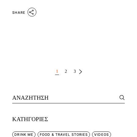
SHARE
ΣΕΛΙΔΟΠΟΊΗΣΗ
1
2
3
ΆΡΘΡΩΝ
Search
for:
KΑΤΗΓΟΡΊΕΣ
DRINK ME
FOOD & TRAVEL STORIES
VIDEOS