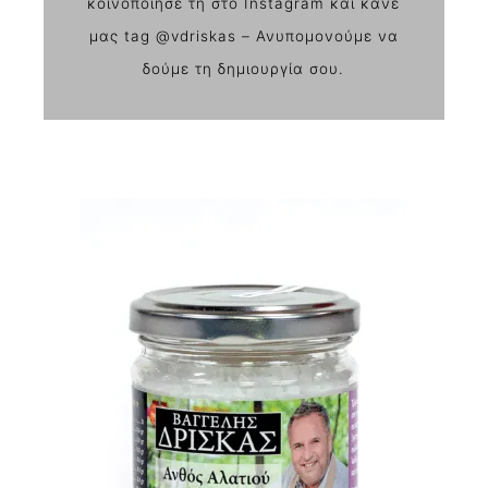
κοινοποίησε τη στο Instagram και κάνε
μας tag @vdriskas – Ανυπομονούμε να
δούμε τη δημιουργία σου.