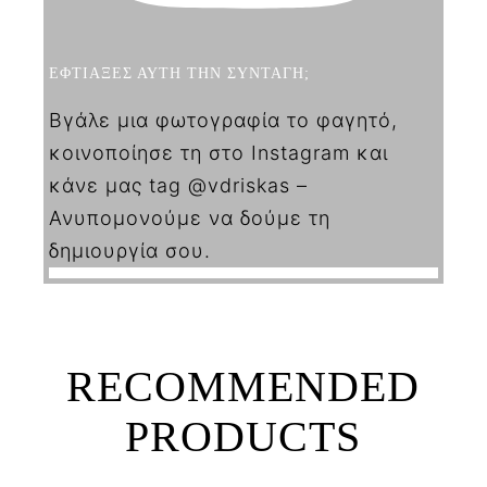
ΕΦΤΙΑΞΕΣ ΑΥΤΗ ΤΗΝ ΣΥΝΤΑΓΗ;
Βγάλε μια φωτογραφία το φαγητό,
κοινοποίησε τη στο Instagram και
κάνε μας tag @vdriskas –
Ανυπομονούμε να δούμε τη
δημιουργία σου.
RECOMMENDED
PRODUCTS