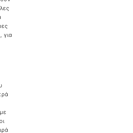
λλες
α
ρες
, για
υ
κρά
ύμε
οι
ιρά