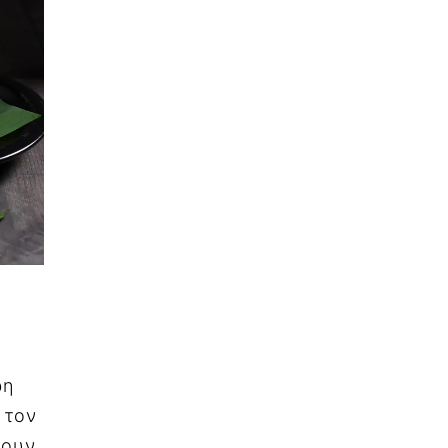
υ
ρη
 τον
ζουν