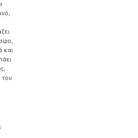
ι
ινό,
άζει
σίρο,
ά και
πάει
ς,
ή του
α