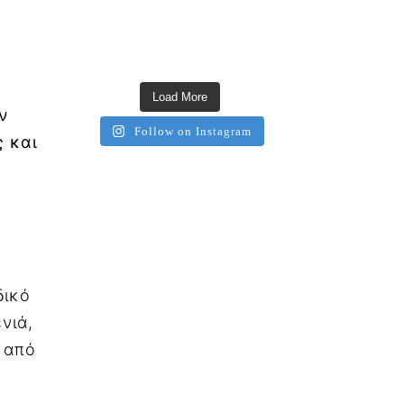
Load More
ν
Follow on Instagram
ς και
δικό
νιά,
 από