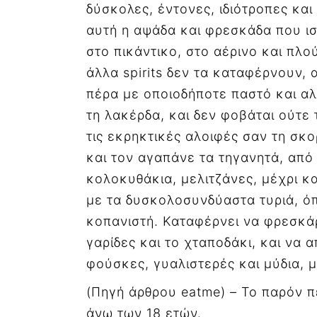
δύσκολες, έντονες, ιδιότροπες και 
αυτή η αψάδα και φρεσκάδα που ισ
στο πικάντικο, στο αέρινο και πλο
άλλα spirits δεν τα καταφέρνουν, α
πέρα με οποιοδήποτε παστό και αλμ
τη λακέρδα, και δεν φοβάται ούτε 
τις εκρηκτικές αλοιφές σαν τη σκο
και τον αγαπάνε τα τηγανητά, απ
κολοκυθάκια, μελιτζάνες, μέχρι κα
με τα δυσκολοσυνδύαστα τυριά, όπ
κοπανιστή. Καταφέρνει να φρεσκάρε
γαρίδες και το χταποδάκι, και να
φούσκες, γυαλιστερές και μύδια, 
(Πηγή άρθρου eatme) – Το παρόν 
άνω των 18 ετών.