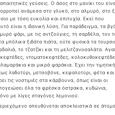
απαιτητικές γεύσεις. Ο άσος στο μανίκι του είνα
ορροπεί ανάμεσα στο γλυκό, στο αλμυρό, στο ξ
ύσιο με τόση ευκολία και επιτυχία. Εκεί που
υτό είναι η ιδανική λύση. Για παράδειγμα, τα βγ
υρό ψάρι, με τις αντζούγιες, τη σαρδέλα, τον τ
τα μπόλικα ξιδάτα πιάτα, ούτε φυσικά τα τουρσι
ρδαλιά, το τζατζίκι και τη μελιτζανοσαλάτα. Αγα
ό κεφτέδες, ντοματοκεφτέδες, κολοκυθοκεφτέδε
λαμαράκια και μικρά ψαράκια. Έχει την τιμητικ
ως λαδοτύρι, μετσοβόνε, κεφαλοτύρι, φέτα και
ι τις νοστιμιές στα κάρβουνα, όπως είναι οι
 απογειώσει όλα τα φρέσκα όστρακα, κυδώνια,
μόνο με λίγες σταγόνες λεμονιού.
περιεχόμενο απευθύνεται αποκλειστικά σε άτομ