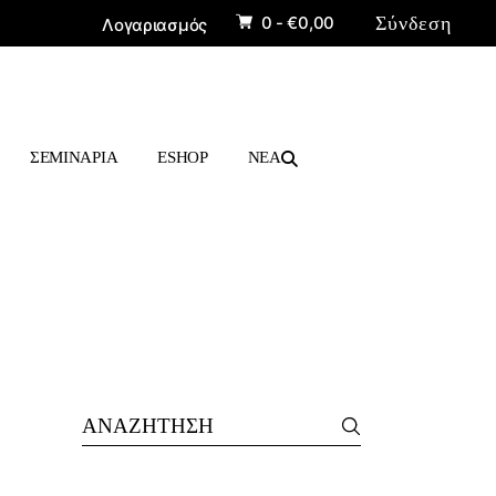
0 -
€
0,00
Σύνδεση
Λογαριασμός
ΠΡΟΪΟΝΤΑ
ΒΙΒΛΙΑ
ΣΕΜΙΝΑΡΙΑ
ESHOP
ΝΕΑ
ΠΡΟΪΟΝΤΑ
ΒΙΒΛΙΑ
Search
for: