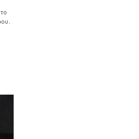
στο
ρου.