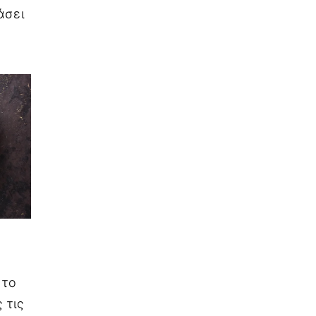
άσει
.
 το
 τις