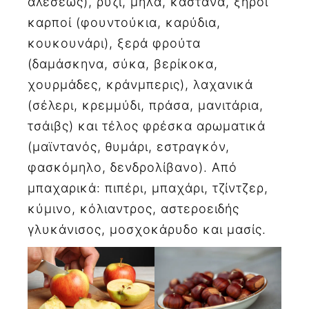
αλέσεως), ρύζι, μήλα, κάστανα, ξηροί
καρποί (φουντούκια, καρύδια,
κουκουνάρι), ξερά φρούτα
(δαμάσκηνα, σύκα, βερίκοκα,
χουρμάδες, κράνμπερις), λαχανικά
(σέλερι, κρεμμύδι, πράσα, μανιτάρια,
τσάιβς) και τέλος φρέσκα αρωματικά
(μαϊντανός, θυμάρι, εστραγκόν,
φασκόμηλο, δενδρολίβανο). Από
μπαχαρικά: πιπέρι, μπαχάρι, τζίντζερ,
κύμινο, κόλιαντρος, αστεροειδής
γλυκάνισος, μοσχοκάρυδο και μασίς.