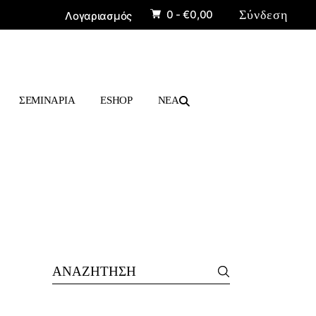
0 -
€
0,00
Σύνδεση
Λογαριασμός
ΠΡΟΪΟΝΤΑ
ΒΙΒΛΙΑ
ΣΕΜΙΝΑΡΙΑ
ESHOP
ΝΕΑ
ΠΡΟΪΟΝΤΑ
ΒΙΒΛΙΑ
Search
for: