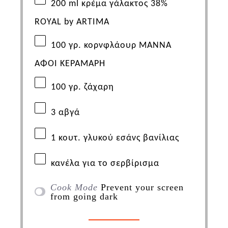
200 ml
κρέμα
γάλακτος
38%
ROYAL by ARTIMA
100 γρ. κορνφλάουρ
ΜΑΝΝΑ
ΑΦΟΙ ΚΕΡΑΜΑΡΗ
100 γρ. ζάχαρη
3 αβγά
1 κουτ. γλυκού εσάνς βανίλιας
κανέλα για το σερβίρισμα
Cook Mode
Prevent your screen
from going dark