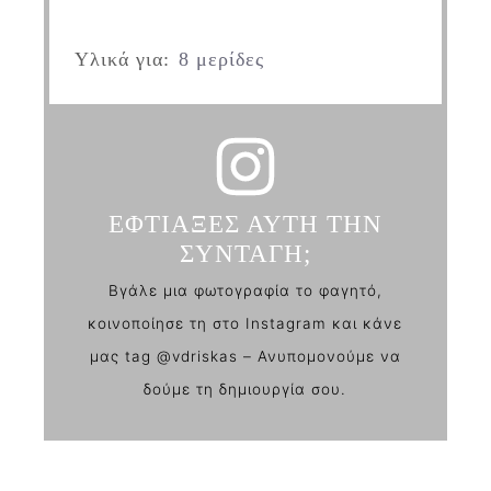
Υλικά για:
8 μερίδες
ΕΦΤΙΑΞΕΣ ΑΥΤΗ ΤΗΝ
ΣΥΝΤΑΓΗ;
Βγάλε μια φωτογραφία το φαγητό,
κοινοποίησε τη στο Instagram και κάνε
μας tag @vdriskas – Ανυπομονούμε να
δούμε τη δημιουργία σου.