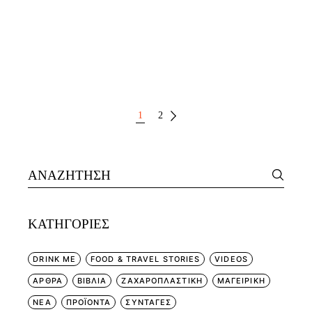
ΣΕΛΙΔΟΠΟΊΗΣΗ
1
2
ΆΡΘΡΩΝ
Search
for:
KΑΤΗΓΟΡΊΕΣ
DRINK ME
FOOD & TRAVEL STORIES
VIDEOS
ΑΡΘΡΑ
ΒΙΒΛΙΑ
ΖΑΧΑΡΟΠΛΑΣΤΙΚΗ
ΜΑΓΕΙΡΙΚΗ
ΝΕΑ
ΠΡΟΪΟΝΤΑ
ΣΥΝΤΑΓΕΣ