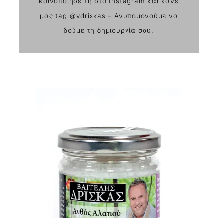
κοινοποίησε τη στο Instagram και κάνε
μας tag @vdriskas – Ανυπομονούμε να
δούμε τη δημιουργία σου.