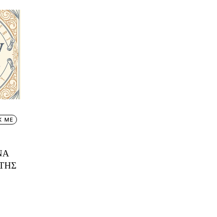
K ME
ΝΑ
 ΤΗΣ