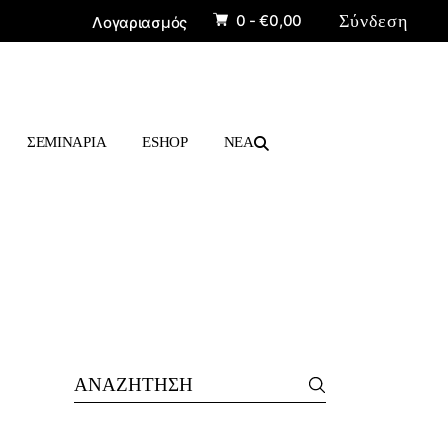
0 -
€
0,00
Σύνδεση
Λογαριασμός
ΠΡΟΪΟΝΤΑ
ΒΙΒΛΙΑ
ΣΕΜΙΝΑΡΙΑ
ESHOP
ΝΕΑ
ΠΡΟΪΟΝΤΑ
ΒΙΒΛΙΑ
Search
for: