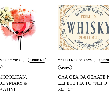
ΕΜΒΡΊΟΥ 2022
DRINK ME
27 ΔΕΚΕΜΒΡΊΟΥ 2023
DRIN
Α
ΑΡΘΡΑ
MOPOLITAN,
ΟΛΑ ΟΣΑ ΘΑ ΘΕΛΑΤΕ 
ODYMARY &
ΞΕΡΕΤΕ ΓΙΑ ΤΟ “ΝΕΡΟ
KATINI
ΖΩΗΣ”