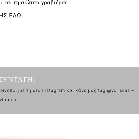
ύ και τη σάλτσα γραβιέρας
.
ΗΣ ΕΔΩ.
ΣΥΝΤΑΓΗ;
οινοποίησε τη στο Instagram και κάνε μας tag @vdriskas –
γία σου.