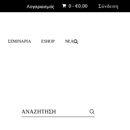
0 -
€
0,00
Σύνδεση
Λογαριασμός
ΠΡΟΪΟΝΤΑ
ΒΙΒΛΙΑ
ΣΕΜΙΝΑΡΙΑ
ESHOP
ΝΕΑ
ΠΡΟΪΟΝΤΑ
ΒΙΒΛΙΑ
Search
for: