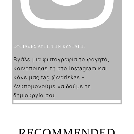
ΕΦΤΙΑΞΕΣ ΑΥΤΗ ΤΗΝ ΣΥΝΤΑΓΗ;
Βγάλε μια φωτογραφία το φαγητό,
κοινοποίησε τη στο Instagram και
κάνε μας tag @vdriskas –
Ανυπομονούμε να δούμε τη
δημιουργία σου.
RECOMMENDED