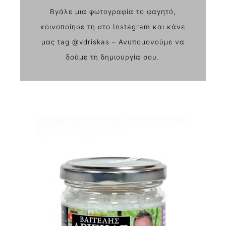
Βγάλε μια φωτογραφία το φαγητό,
κοινοποίησε τη στο Instagram και κάνε
μας tag @vdriskas – Ανυπομονούμε να
δούμε τη δημιουργία σου.