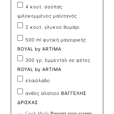
4
κουτ. σούπας
ψιλοκομμένος μαϊντανός
2
κουτ. γλυκού θυμάρι
500
ml
φυτική μαγειρικής
ROYAL
by
ARTIMA
300
γρ
.
έμμενταλ
σε
φέτες
ROYAL by ARTIMA
ελαιόλαδο
ανθός αλατιού
ΒΑΓΓΕΛΗΣ
ΔΡΙΣΚΑΣ
Cook Mode
Prevent your screen