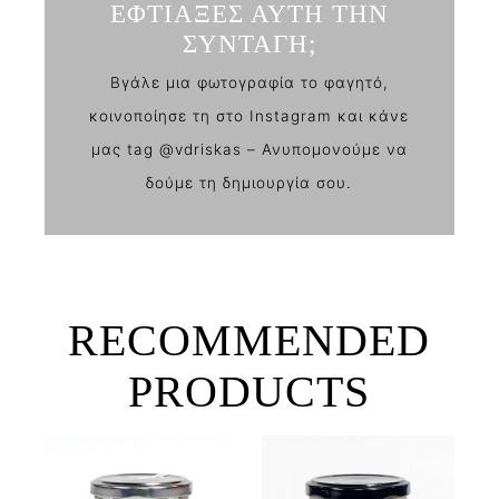
ΕΦΤΙΑΞΕΣ ΑΥΤΗ ΤΗΝ
ΣΥΝΤΑΓΗ;
Βγάλε μια φωτογραφία το φαγητό,
κοινοποίησε τη στο Instagram και κάνε
μας tag @vdriskas – Ανυπομονούμε να
δούμε τη δημιουργία σου.
RECOMMENDED
PRODUCTS