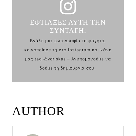
ΕΦΤΙΑΞΕΣ ΑΥΤΗ ΤΗΝ
ΣΥΝΤΑΓΗ;
Βγάλε μια φωτογραφία το φαγητό,
κοινοποίησε τη στο Instagram και κάνε
μας tag @vdriskas – Ανυπομονούμε να
δούμε τη δημιουργία σου.
AUTHOR