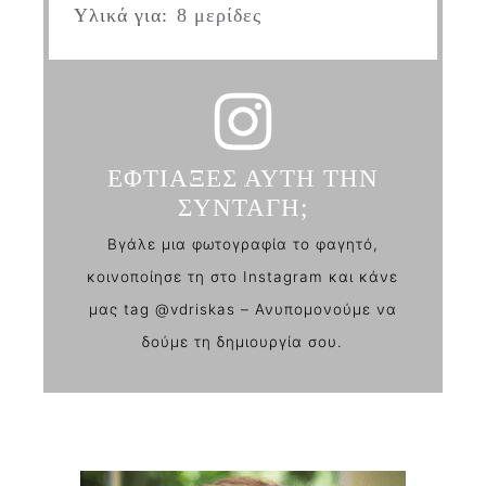
Υλικά για:
8 μερίδες
ΕΦΤΙΑΞΕΣ ΑΥΤΗ ΤΗΝ
ΣΥΝΤΑΓΗ;
Βγάλε μια φωτογραφία το φαγητό,
κοινοποίησε τη στο Instagram και κάνε
μας tag @vdriskas – Ανυπομονούμε να
δούμε τη δημιουργία σου.