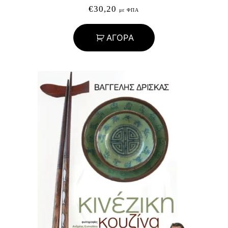
€
30,20
με ΦΠΑ
ΑΓΟΡΑ