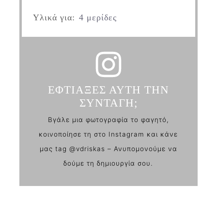
Υλικά για:
4 μερίδες
ΕΦΤΙΑΞΕΣ ΑΥΤΗ ΤΗΝ
ΣΥΝΤΑΓΗ;
Βγάλε μια φωτογραφία το φαγητό,
κοινοποίησε τη στο Instagram και κάνε
μας tag @vdriskas – Ανυπομονούμε να
δούμε τη δημιουργία σου.