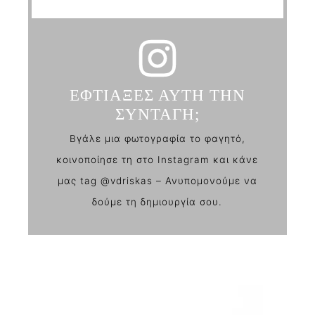
ΕΦΤΙΑΞΕΣ ΑΥΤΗ ΤΗΝ
ΣΥΝΤΑΓΗ;
Βγάλε μια φωτογραφία το φαγητό,
κοινοποίησε τη στο Instagram και κάνε
μας tag @vdriskas – Ανυπομονούμε να
δούμε τη δημιουργία σου.