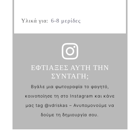
Υλικά για:
6-8 μερίδες
ΕΦΤΙΑΞΕΣ ΑΥΤΗ ΤΗΝ
ΣΥΝΤΑΓΗ;
Βγάλε μια φωτογραφία το φαγητό,
κοινοποίησε τη στο Instagram και κάνε
μας tag @vdriskas – Ανυπομονούμε να
δούμε τη δημιουργία σου.