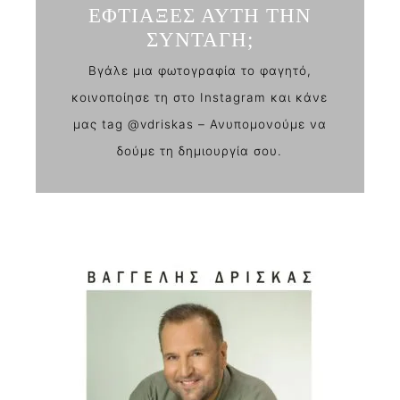
ΕΦΤΙΑΞΕΣ ΑΥΤΗ ΤΗΝ
ΣΥΝΤΑΓΗ;
Βγάλε μια φωτογραφία το φαγητό,
κοινοποίησε τη στο Instagram και κάνε
μας tag @vdriskas – Ανυπομονούμε να
δούμε τη δημιουργία σου.