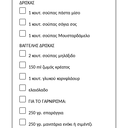
ΔΡΙΣΚΑΣ
1 κουτ. σούπας πάστα μίσο
1 κουτ. σούπας σόγια σος
1 κουτ. σούπας Μουσταρδόμελο
ΒΑΓΓΕΛΗΣ ΔΡΙΣΚΑΣ
2 κουτ. σούπας μηλόξιδο
150
ml
ζωμός κρέατος
1 κουτ. γλυκού κορνφλάουρ
ελαιόλαδο
ΓΙΑ ΤΟ ΓΑΡΝΙΡΙΣΜΑ:
250 γρ. σπαράγγια
250
γρ. μανιτάρια ενόκι ή σιμέντζι