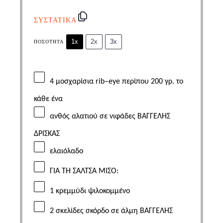
ΣΥΣΤΑΤΙΚΑ
1x
2x
3x
ΠΟΣΌΤΗΤΑ
4 μοσχαρίσια
rib
–
eye
περίπου 200 γρ. το
κάθε ένα
ανθός αλατιού σε νιφάδες
ΒΑΓΓΕΛΗΣ
ΔΡΙΣΚΑΣ
ελαιόλαδο
ΓΙΑ ΤΗ ΣΑΛΤΣΑ ΜΙΣΟ:
1 κρεμμύδι ψιλοκομμένο
2 σκελίδες σκόρδο σε άλμη
ΒΑΓΓΕΛΗΣ