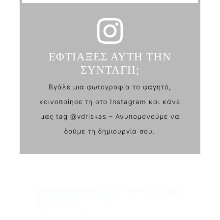
ΕΦΤΙΑΞΕΣ ΑΥΤΗ ΤΗΝ
ΣΥΝΤΑΓΗ;
Βγάλε μια φωτογραφία το φαγητό,
κοινοποίησε τη στο Instagram και κάνε
μας tag @vdriskas – Ανυπομονούμε να
δούμε τη δημιουργία σου.