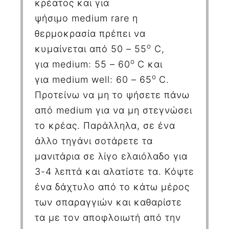
κρέατος και για
ψήσιμο
medium
rare
η
θερμοκρασία πρέπει να
ο
κυμαίνεται από 50 – 55
C
,
ο
για
medium
: 55 – 60
C
και
ο
για
medium
well
: 60 – 65
C
.
Προτείνω να μη το ψήσετε πάνω
από
medium
για να μη στεγνώσει
το κρέας. Παράλληλα, σε ένα
άλλο τηγάνι σοτάρετε τα
μανιτάρια σε λίγο ελαιόλαδο για
3-4 λεπτά και αλατίστε τα. Κόψτε
ένα δάχτυλο από το κάτω μέρος
των σπαραγγιών και καθαρίστε
τα με τον αποφλοιωτή από την