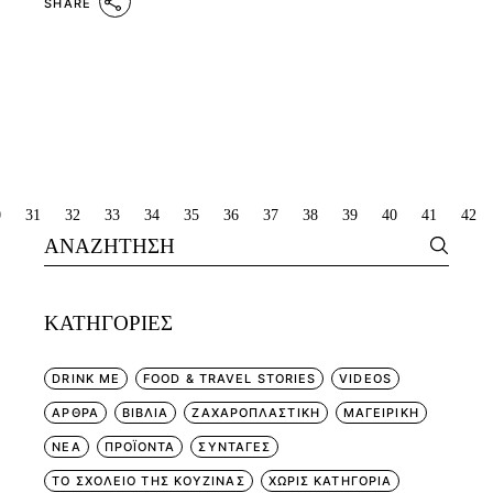
SHARE
ΣΕΛΙΔΟΠΟΊΗΣΗ
0
31
32
33
34
35
36
37
38
39
40
41
42
Search
ΆΡΘΡΩΝ
for:
KΑΤΗΓΟΡΊΕΣ
DRINK ME
FOOD & TRAVEL STORIES
VIDEOS
ΑΡΘΡΑ
ΒΙΒΛΙΑ
ΖΑΧΑΡΟΠΛΑΣΤΙΚΗ
ΜΑΓΕΙΡΙΚΗ
ΝΕΑ
ΠΡΟΪΟΝΤΑ
ΣΥΝΤΑΓΕΣ
ΤΟ ΣΧΟΛΕΙΟ ΤΗΣ ΚΟΥΖΙΝΑΣ
ΧΩΡΊΣ ΚΑΤΗΓΟΡΊΑ