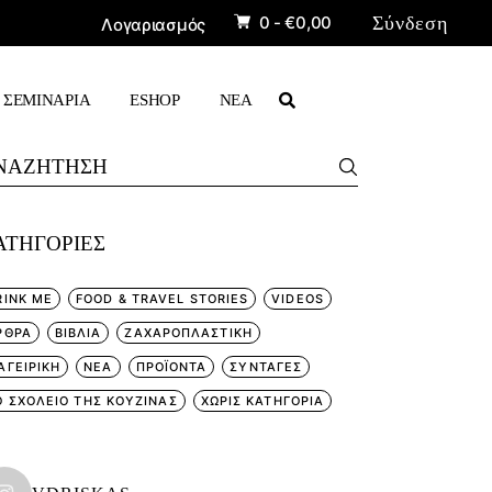
0 -
€
0,00
Σύνδεση
Λογαριασμός
ΡΙΣΚΑΣ»
ΠΡΟΪΟΝΤΑ
ΒΙΒΛΙΑ
ΣΕΜΙΝΑΡΙΑ
ESHOP
ΝΕΑ
arch
r:
ΠΡΟΪΟΝΤΑ
ΑΤΗΓΟΡΊΕΣ
ΒΙΒΛΙΑ
RINK ME
FOOD & TRAVEL STORIES
VIDEOS
ΡΘΡΑ
ΒΙΒΛΙΑ
ΖΑΧΑΡΟΠΛΑΣΤΙΚΗ
ΑΓΕΙΡΙΚΗ
ΝΕΑ
ΠΡΟΪΟΝΤΑ
ΣΥΝΤΑΓΕΣ
Ο ΣΧΟΛΕΙΟ ΤΗΣ ΚΟΥΖΙΝΑΣ
ΧΩΡΊΣ ΚΑΤΗΓΟΡΊΑ