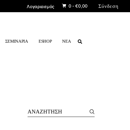
0 -
€
0,00
Σύνδεση
Λογαριασμός
ΡΙΣΚΑΣ»
ΠΡΟΪΟΝΤΑ
ΒΙΒΛΙΑ
ΣΕΜΙΝΑΡΙΑ
ESHOP
ΝΕΑ
ΠΡΟΪΟΝΤΑ
ΒΙΒΛΙΑ
Search
for: