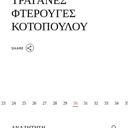
ΤΡΑΓΑΝΕΣ
ΦΤΕΡΟΥΓΕΣ
ΚΟΤΟΠΟΥΛΟΥ
SHARE
ΣΕΛΙΔΟΠΟΊΗΣΗ
23
24
25
26
27
28
29
30
31
32
33
34
3
ΆΡΘΡΩΝ
Search