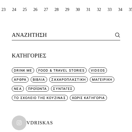
ΣΕΛΙΔΟΠΟΊΗΣΗ
23
24
25
26
27
28
29
30
31
32
33
34
3
ΆΡΘΡΩΝ
Search
for:
KΑΤΗΓΟΡΊΕΣ
DRINK ME
FOOD & TRAVEL STORIES
VIDEOS
ΑΡΘΡΑ
ΒΙΒΛΙΑ
ΖΑΧΑΡΟΠΛΑΣΤΙΚΗ
ΜΑΓΕΙΡΙΚΗ
ΝΕΑ
ΠΡΟΪΟΝΤΑ
ΣΥΝΤΑΓΕΣ
ΤΟ ΣΧΟΛΕΙΟ ΤΗΣ ΚΟΥΖΙΝΑΣ
ΧΩΡΊΣ ΚΑΤΗΓΟΡΊΑ
VDRISKAS