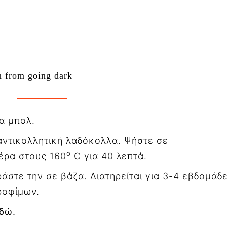
n from going dark
α μπολ.
αντικολλητική λαδόκολλα. Ψήστε σε
ο
έρα στους 160
C
για 40 λεπτά.
άστε την σε βάζα. Διατηρείται για 3-4 εβδομάδ
ροφίμων.
εδώ.