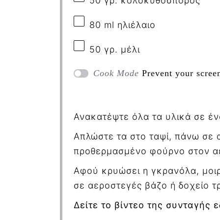
50 γρ. κολοκυθόσπορος
80
ml
ηλιέλαιο
50
γρ. μέλι
Cook Mode
Prevent your scree
Ανακατέψτε όλα τα υλικά σε έν
Απλώστε τα στο ταψί, πάνω σε 
προθερμασμένο φούρνο στον α
Αφού κρυώσει η γκρανόλα, μοιρ
σε αεροστεγές βάζο ή δοχείο τ
Δείτε το βίντεο της συνταγής 