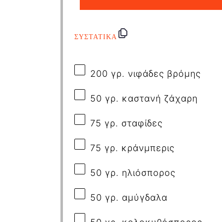
ΣΥΣΤΑΤΙΚΑ
200 γρ. νιφάδες βρόμης
50 γρ. καστανή ζάχαρη
75 γρ. σταφίδες
75 γρ. κράνμπερις
50 γρ. ηλιόσπορος
50 γρ. αμύγδαλα