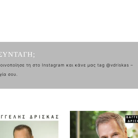
ΣΥΝΤΑΓΗ;
οινοποίησε τη στο Instagram και κάνε μας tag @vdriskas –
γία σου.