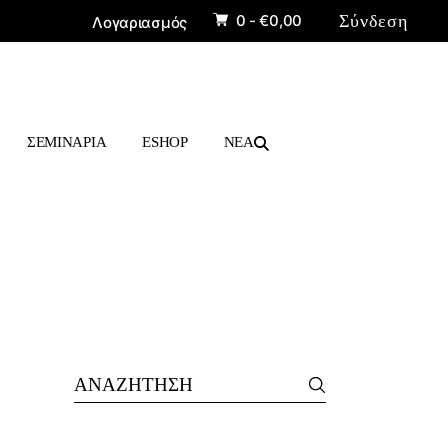
0 -
€
0,00
Σύνδεση
Λογαριασμός
ΠΡΟΪΟΝΤΑ
ΒΙΒΛΙΑ
ΣΕΜΙΝΑΡΙΑ
ESHOP
ΝΕΑ
ΠΡΟΪΟΝΤΑ
ΒΙΒΛΙΑ
Search
for: