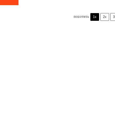
1x
2x
3
ΠΟΣΌΤΗΤΑ