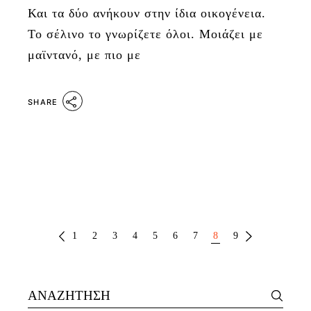
Και τα δύο ανήκουν στην ίδια οικογένεια.
Το σέλινο το γνωρίζετε όλοι. Μοιάζει με
μαϊντανό, με πιο με
SHARE
ΣΕΛΙΔΟΠΟΊΗΣΗ
1
2
3
4
5
6
7
8
9
ΆΡΘΡΩΝ
Search
for: